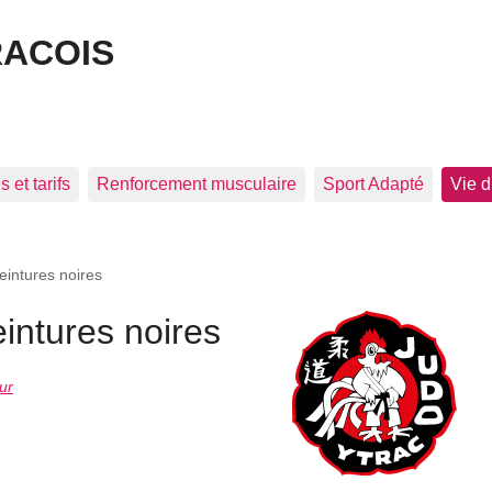
RACOIS
 et tarifs
Renforcement musculaire
Sport Adapté
Vie d
eintures noires
intures noires
ur