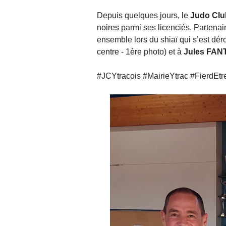
Depuis quelques jours, le
Judo Clu
noires parmi ses licenciés. Partenair
ensemble lors du shiaï qui s’est déro
centre - 1ère photo) et à
Jules FA
#JCYtracois #MairieYtrac #FierdEt