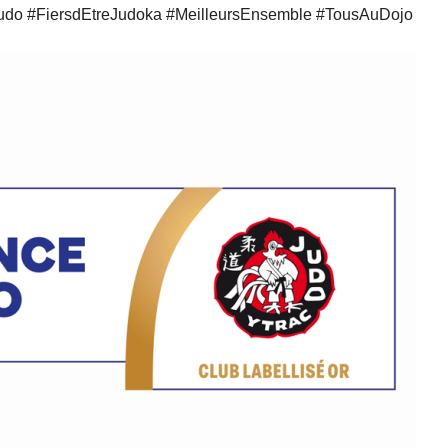
Judo #FiersdEtreJudoka #MeilleursEnsemble #TousAuDojo