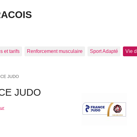
RACOIS
 et tarifs
Renforcement musculaire
Sport Adapté
Vie d
NCE JUDO
NCE JUDO
eur